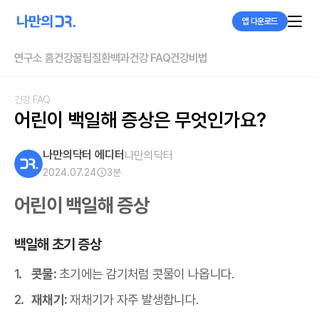
앱 다운로드
연구소 홈
건강꿀팁
질환백과
건강 FAQ
건강비법
건강 FAQ
어린이 백일해 증상은 무엇인가요?
나만의닥터 에디터
나만의닥터
2024.07.24
3
분
어린이 백일해 증상
백일해 초기 증상
콧물:
초기에는 감기처럼 콧물이 나옵니다.
재채기:
재채기가 자주 발생합니다.