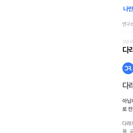
연구소
건강 F
다
다
아닙
로 
다래
물, 