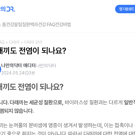
앱 다운로드
 홈
건강꿀팁
질환백과
건강 FAQ
건강비법
AQ
> 다래끼
> 다래끼 관리
래끼도 전염이 되나요?
나만의닥터 에디터
나만의닥터
2024.05.24
3
분
래끼도 전염이 되나요?
니다. 다래끼는 세균성 질환으로,
바이러스성 질환과는 다르게
일반
전염되지 않습니다.
끼는 눈꺼풀의 분비샘에 염증이 생겨서 발생하는데, 이는 접촉이나
공기 중으로 퍼지는 것이 아닙니다. 따라서 다래끼에 대한 전염에 대