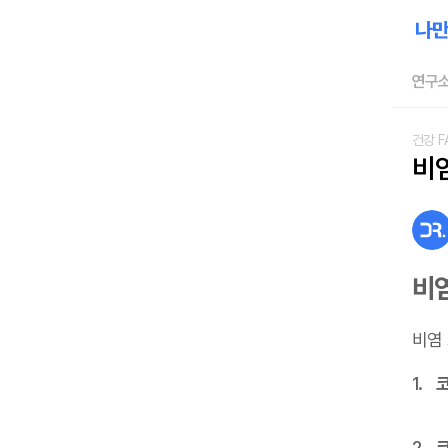
연구소
건강 F
비
비
비염