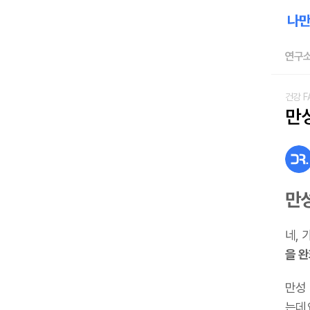
연구소
건강 F
만
만
네, 
을 
만성
는데