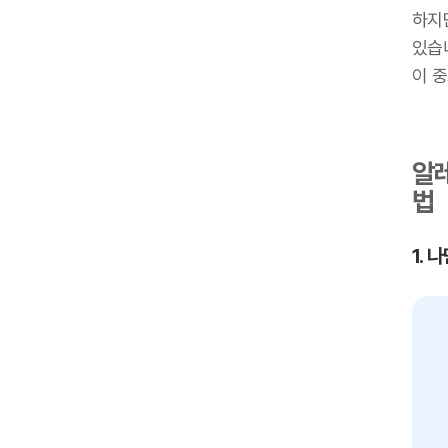
하지
있습
이 
알레
법
1.