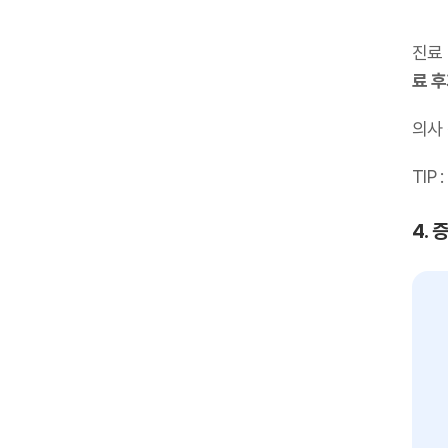
진료
료 
의사
TIP :
4. 