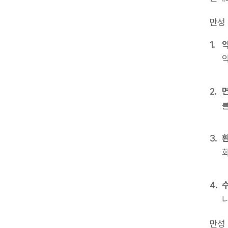
만성
를
니
만성