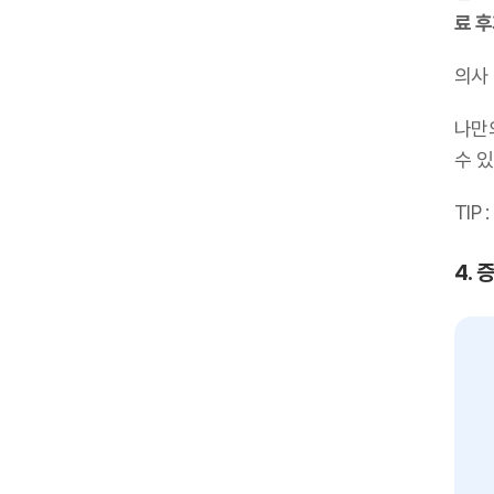
료 
의사
나만
수 있
TIP :
4. 