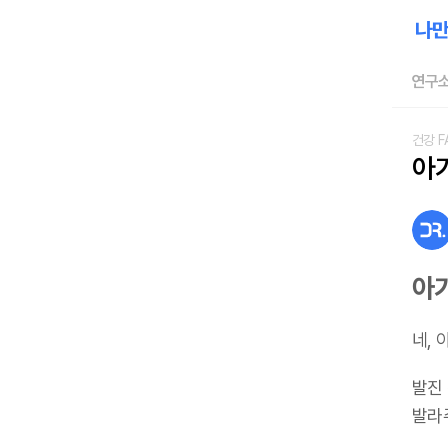
연구소
건강 F
아
아
네, 
발진
발라