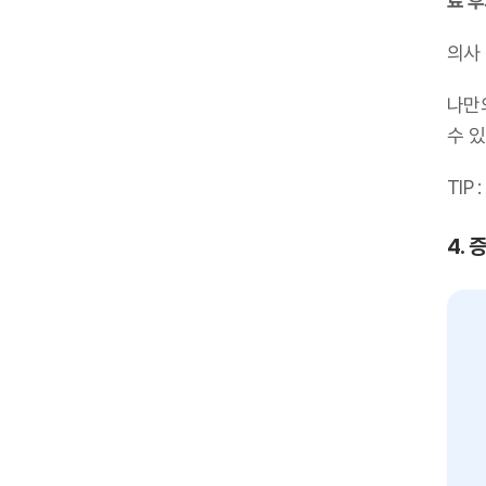
료 
의사
나만
수 있
TIP :
4. 