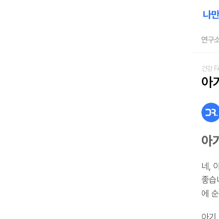
연구소
건강 F
아
아기
네,
좋습
에 
아기