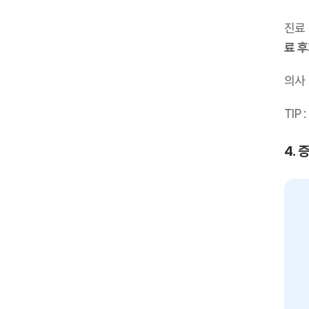
진료
료 
의사
TIP :
4. 