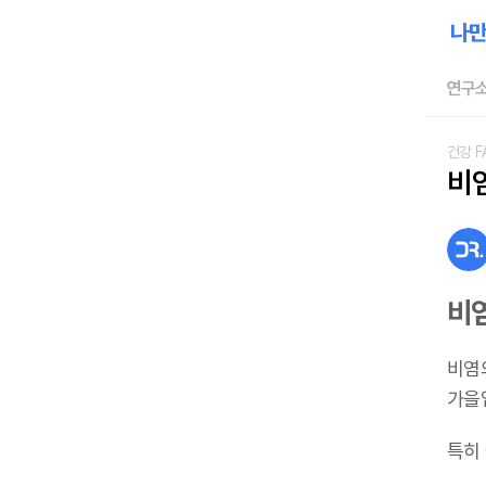
연구소
건강 F
비
비
비염
가을
특히