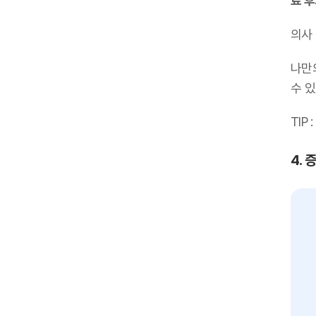
료 
의사
나만
수 있
TIP :
4. 