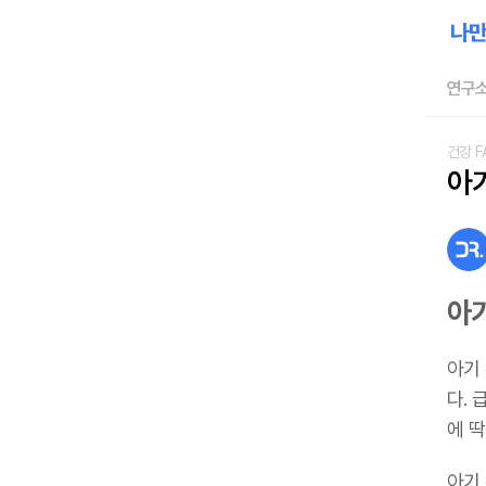
연구소
건강 F
아
아
아기
다. 
에 
아기