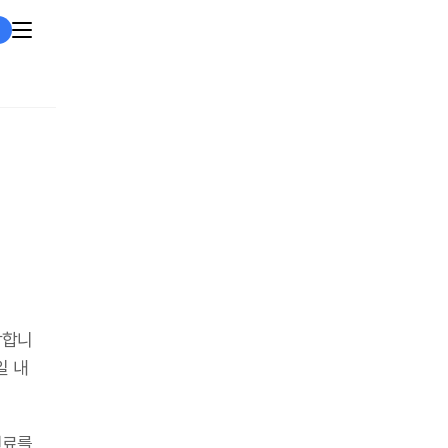
작합니
일 내
진료를