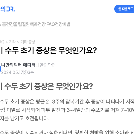
앱 다운로드
 홈
건강꿀팁
질환백과
건강 FAQ
건강비법
AQ
> 기타
> 기타 증상
기 수두 초기 증상은 무엇인가요?
나만의닥터 에디터
나만의닥터
2024.05.17
3
분
기 수두 초기 증상은 무엇인가요?
 수두 초기 증상은 평균 2~3주의 잠복기간 후 증상이 나타나기 시
급성 미열로 시작되어 피부 발진과 3~4일간의 수포기를 거쳐 7~10
딱지를 남기고 호전됩니다.
 수두 증상이 지속되거나 심해진다면, 명확한 처방을 위해 소아과 