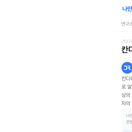
연구소
건강 F
칸
칸디
로 알
상의
자의
나만
콘텐