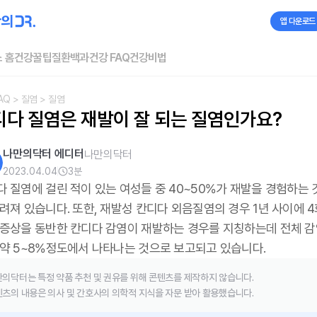
앱 다운로드
 홈
건강꿀팁
질환백과
건강 FAQ
건강비법
AQ
> 질염
> 질염
디다 질염은 재발이 잘 되는 질염인가요?
나만의닥터 에디터
나만의닥터
2023.04.04
3
분
다 질염에 걸린 적이 있는 여성들 중 40~50%가 재발을 경험하는 
려져 있습니다. 또한, 재발성 칸디다 외음질염의 경우 1년 사이에 4
 증상을 동반한 칸디다 감염이 재발하는 경우를 지칭하는데 전체 감
 약 5~8%정도에서 나타나는 것으로 보고되고 있습니다.
의닥터는 특정 약품 추천 및 권유를 위해 콘텐츠를 제작하지 않습니다.
츠의 내용은 의사 및 간호사의 의학적 지식을 자문 받아 활용했습니다.