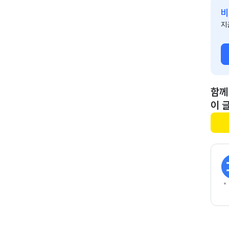
비
지
함께
이 