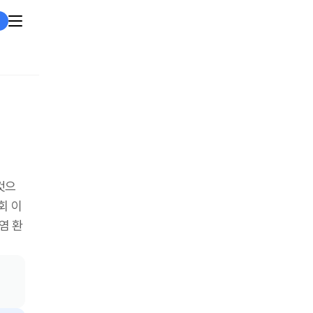
것으
회 이
염 환