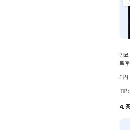
진료
료 
의사
TIP :
4. 