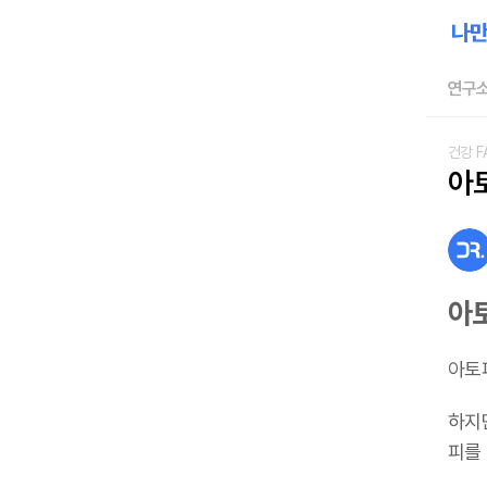
연구소
건강 F
아
아
아토
하지
피를