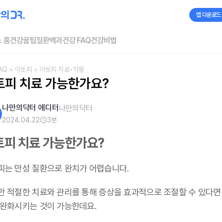
앱 다운로드
 홈
건강꿀팁
질환백과
건강 FAQ
건강비법
AQ
> 아토피
> 아토피 치료•약물
토피 치료 가능한가요?
나만의닥터 에디터
나만의닥터
2024.04.22
3
분
토피 치료 가능한가요?
피는 만성 질환으로 완치가 어렵습니다.
만 적절한 치료와 관리를 통해 증상을 효과적으로 조절할 수 있다면
 완화시키는 것이 가능한데요.